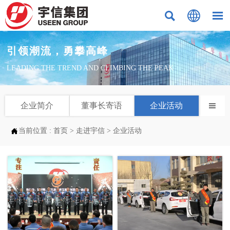



引领潮流，勇攀高峰
LEADING THE TREND AND CLIMBING THE PEAK
企业简介
董事长寄语
企业活动


当前位置 :
首页
>
走进宇信
>
企业活动