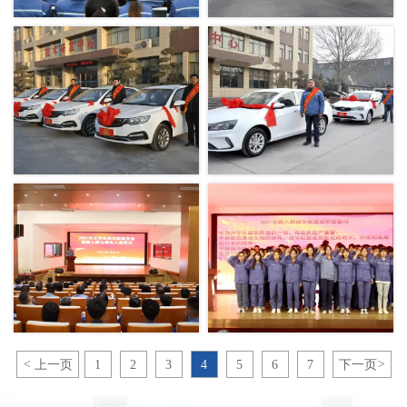
<
上一页
1
2
3
4
5
6
7
下一页
>