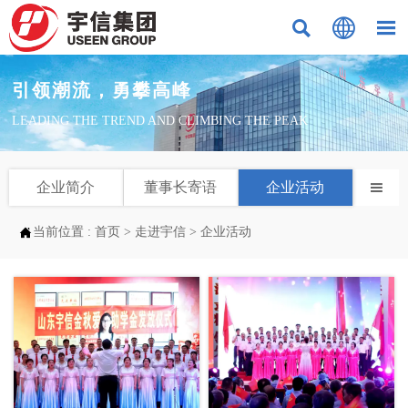



引领潮流，勇攀高峰
LEADING THE TREND AND CLIMBING THE PEAK
企业简介
董事长寄语
企业活动


当前位置 :
首页
>
走进宇信
>
企业活动