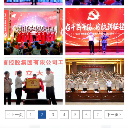
<
上一页
1
2
3
4
5
6
7
下一页
>