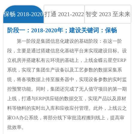
保畅 2018-2020
打通 2021-2022
智变 2023 至未来
阶段一：2018-2020年；建设关键词：保畅
第二阶段：2021-2022年；建设关键词：打通
第三阶段：2023至未来；建设关键词：智变
第一阶段是集团信息化建设的基础阶段：在这一阶
第二阶段是集团将业务财务一体化进行优化提升：铸
通过上线MES系统，使整个生产流程更佳规范化，
段，主要是通过搭建信息化基础平台来实现建设目标。设
业金蝶ERP系统上线，打通车间生产与财务成本核算的信
紧跟公司的发展脚步陆续上线HR人力资源系统、设备管
立机房并搭建私有云环境的基础上，上线金蝶云星空ERP
息孤岛。在ERP系统上线的基础上，集团开发了车间生产
理系统、合同管理、费控系统，完善公司的相关信息化建
系统，实现了集团生产设备以及工艺参数的数据采集系
报工系统，并完成了集团存货物资的价税分离。铸业、纳
设。
统，将各项数据上传至服务器中，实现设备参数的实时监
米地磅进行了第三期的无人值守系统改造，实现全自动过
控预警功能。同时，集团还完成了无人值守项目的第一期
磅，提高过磅效率，减少过磅员，杜绝人工过磅的作弊可
上线，打通与ERP供应链的数据交互，实现产品以及原材
能。同时，集团还进行了主数据的初步优化工作，减少了
料等物料的实时出入库和应收应付管理。此外，上线云之
集团庞大的物料等数据的重码现象。最后，人脸识别系统
家OA办公系统，将部分线下审批流程搬到线上，提高审
上线，餐厅、考勤、门禁数据实现了同步，为员工提供了
批效率。
更便捷的服务。；2022年上线银企直连系统规范销售认款