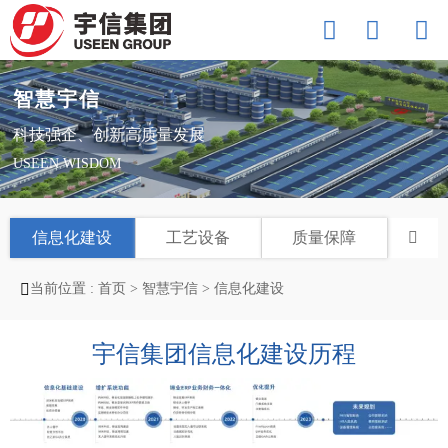



智慧宇信
科技强企、创新高质量发展
USEEN WISDOM
信息化建设
工艺设备
质量保障


当前位置 :
首页
>
智慧宇信
>
信息化建设
宇信集团信息化建设历程