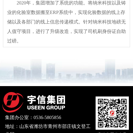
2020年，集团增加了系统的功能。将纳米科技以及铸
等流程；ERP业务优化，合并集团两大数据中心；更换
业的化验室数据搬至ERP系统中，实现化验数据的线上存
OA办公系统，更换泛微OA，优化线上审批流程，实现公
储以及各部门的线上信息传递模式。针对纳米科技地磅无
司全员应用；上线FineReport报表，将数据整合成各式各
人值守项目，进行了升级改造，实现了司机刷身份证自助
样的报表，方便用户查看相关数据；
过磅。
集团办公室：0536-5805856
地址：山东省潍坊市青州市邵庄镇文登工