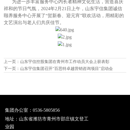
为进一步丰富服务中心内长者精神文化生活，营造喜庆
祥和的节日气氛，2024年2月21日上午，山东宇信集团诚信
颐养服务中心开展了“贺新春、迎元宵”联欢活动，用精彩的
文艺演出与老人们共庆佳节。
上一页：
山东宇信控股集团在青州市工作动员大会上获表彰
下一页：
山东宇信集团召开“百思特卓越营销咨询项目”启动会
集团办公室：0536-5805856
地址：山东省潍坊市青州市邵庄镇文登工
业园