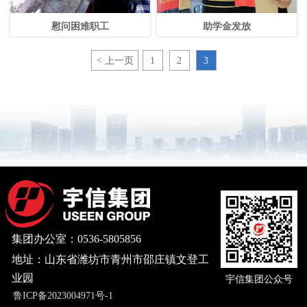
慰问困难职工
助学金发放
<
上一页
1
2
3
集团办公室：0536-5805856
地址：山东省潍坊市青州市邵庄镇文登工
业园
宇信集团公众号
鲁ICP备2023004971号-1