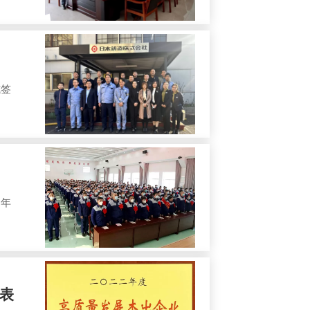
式签
2年
获表